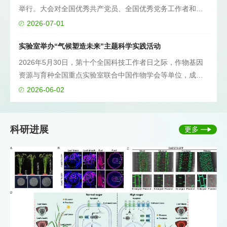
举行。大会对全国优秀共产党员、全国优秀党务工作者和全
国先进基层党组织进行了表彰，作物基因资源与育种全国重
2026-07-01
点实验室何中虎荣获“全国优秀共产党员”称号。 何中虎，中
实验室举办“气候塑造未来”主题科学实践活动
共党员，作物科学研究所研究员，中国工程院院士。他躬耕
践行习近平总书记“把论文写在祖国大地上”的殷切嘱托，四十
2026年5月30日，第十个全国科技工作者日之际，作物基因
余年如一日扎根农业科研一线，聚焦小麦品质改良国家重大
资源与育种全国重点实验室联合中国作物学会等单位，成功
需求，牵头组织全国小麦分子育种协同攻关。秉持“让中国人
举办“气候塑造未来：耐旱作物适应性”主题科学实践活动。来
2026-06-02
吃好面”的初心，创立以蒸煮品质为特色的中国小麦品质评价
自北京交通大学附属中学第二分校、北京市第九中学的近20
与分子育种技术体系，主持育成“中麦175”“中麦895”“中麦
名高二学生参与活动。 在科普报告环节，重点实验室小麦新
578”等40余个小麦新品种，累计推广1.8亿亩，增产68.8亿公
基因资源设计与创制研究团队博士后陈凯作题为“作物干旱胁
科研进展
更多
斤，破解优质强筋小麦长期依赖进口的难题，打通良种落地
迫研究——从生理、分子机制到育种策略”的报告，介绍了全
之路，为保障国家粮食安全、促进农民增收作出突出贡献。
基因组关联分析、基因编辑等现代育种技术及抗旱研究面临
榜样引领时代，奋斗创造实绩。全所各支部、党员和党务工
的挑战与未来方向。实验环节中，学生们在实验员指导下分
作者要学习先进典型的优秀事迹和精神品质，坚持以习近平
组开展过氧化物酶活性测定实验，完整完成冰浴匀浆、低温
新时代中国特色社会主义思想为指导，牢固树立和践行正确
离心、分光光度计校准等标准流程，切身体验作物生理实验
政绩观，坚守初心使命、锤炼坚强党性、强化履职担当，努
的严谨规范。随后，大家参观了实验室重大平台中心，了解
力谱写高水平农业科技自立自强的新篇章，为保障国家粮食
电镜等高精尖设备在基因资源挖掘中的关键作用。学生们普
安全、推进乡村全面振兴、加快建设农业强国和科技强国作