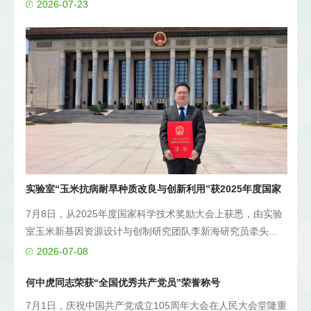
品种“京粳稻5号”转让合同。作物基因资源与育种全国重点实
2026-07-23
筛选出331份优异种质，包括221份抗病种质和110份耐旱种
验室副主任、水稻优异基因资源高效...
其
质，已成为我国玉米育种的重要“战略资源”。同时，团队成功
、
克隆了抗病耐旱新基因12个，首次揭示了ZmGLK36基因通过
食
茉莉酸途径调控抗粗缩病的分子机制。进一步开发出23个分
高
子标记，为抗病耐旱玉米分子育种提供了“精准导航”。 技术体
米
系创新：打造种质改良的“中国方案” 如何让优异种质在育种
中“发挥所长”？项目组开创了两大技术体系。针对热带种
质“北上难”的问题，创建了“调控双亲生育期钝化光周期敏感
育
性+抗病选择”的热带玉米改良体系，通过渐进式驯化与群体合
成，成功创制出“SCML203”等34份抗病新种质，让热带优异
性状在温带“安家落户”。在温带种质创新中，建立了“遵循有
实验室“玉米抗病耐旱种质改良与创新利用”获2025年度国家
利等位基因互补构建基础群体+抗性基因聚合选择+单倍体诱
科技进步奖二等奖
7月8日，从2025年度国家科学技术奖励大会上获悉，由实验
导纯合”的种质创新技术体系，像“组装先进部件”一样，将多
室玉米新基因资源设计与创制研究团队李新海研究员牵头完
个抗性基因快速聚合到优良自交系中。创制
成的“玉米抗病耐旱种质改良与创新利用”项目荣获国家科技进
的“CA193”“CA364”“四-144”等153份新种质，成为抗病耐旱
2026-07-08
步奖二等奖。该项目历时26年攻关，...
育种的“骨干亲本”。 重大新品种落地：推动主产区品种“迭代
何中虎同志荣获“全国优秀共产党员”荣誉称号
升级” 科研成果的价值...
7月1日，庆祝中国共产党成立105周年大会在人民大会堂隆重