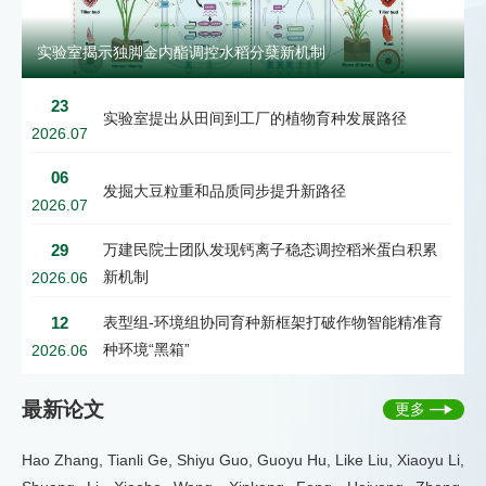
遍表示，活动更新了对农业科研的认知，今后将更加关注生
出新的更大贡献。
命科学领域，提升科学素养。 重点实验室作为国家级重要科
实验室揭示独脚金内酯调控水稻分蘖新机制
技创新平台，将持续面向公众特别是青少年开放优质科技资
源，推动科学精神与创新文化的传播，为培养未来农业科技
23
后备人才贡献力量。
实验室提出从田间到工厂的植物育种发展路径
2026.07
06
发掘大豆粒重和品质同步提升新路径
2026.07
29
万建民院士团队发现钙离子稳态调控稻米蛋白积累
新机制
2026.06
12
表型组-环境组协同育种新框架打破作物智能精准育
种环境“黑箱”
2026.06
最新论文
更多
Hao Zhang, Tianli Ge, Shiyu Guo, Guoyu Hu, Like Liu, Xiaoyu Li,