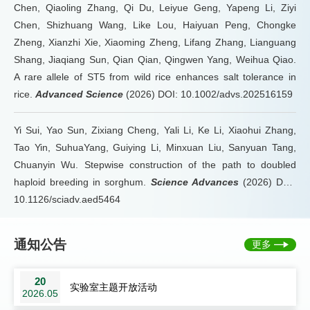
Chen, Qiaoling Zhang, Qi Du, Leiyue Geng, Yapeng Li, Ziyi
Chen, Shizhuang Wang, Like Lou, Haiyuan Peng, Chongke
Zheng, Xianzhi Xie, Xiaoming Zheng, Lifang Zhang, Lianguang
Shang, Jiaqiang Sun, Qian Qian, Qingwen Yang, Weihua Qiao.
A rare allele of ST5 from wild rice enhances salt tolerance in
rice.
Advanced Science
(2026) DOI: 10.1002/advs.202516159
Yi Sui, Yao Sun, Zixiang Cheng, Yali Li, Ke Li, Xiaohui Zhang,
Tao Yin, SuhuaYang, Guiying Li, Minxuan Liu, Sanyuan Tang,
Chuanyin Wu. Stepwise construction of the path to doubled
haploid breeding in sorghum.
Science Advances
(2026) DOI:
10.1126/sciadv.aed5464
通知公告
更多
20
实验室主题开放活动
2026.05