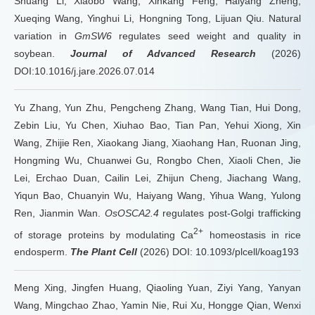
Shuang Li, Xiaobo Wang, Xinkang Feng, Haiyang Zheng,
Xueqing Wang, Yinghui Li, Hongning Tong, Lijuan Qiu. Natural
variation in
GmSW6
regulates seed weight and quality in
soybean.
Journal of Advanced Research
(2026)
DOI:10.1016/j.jare.2026.07.014
Yu Zhang, Yun Zhu, Pengcheng Zhang, Wang Tian, Hui Dong,
Zebin Liu, Yu Chen, Xiuhao Bao, Tian Pan, Yehui Xiong, Xin
Wang, Zhijie Ren, Xiaokang Jiang, Xiaohang Han, Ruonan Jing,
Hongming Wu, Chuanwei Gu, Rongbo Chen, Xiaoli Chen, Jie
Lei, Erchao Duan, Cailin Lei, Zhijun Cheng, Jiachang Wang,
Yiqun Bao, Chuanyin Wu, Haiyang Wang, Yihua Wang, Yulong
Ren, Jianmin Wan.
OsOSCA2.4
regulates post-Golgi trafficking
2+
of storage proteins by modulating Ca
homeostasis in rice
endosperm.
The Plant Cell
(2026) DOI: 10.1093/plcell/koag193
Meng Xing, Jingfen Huang, Qiaoling Yuan, Ziyi Yang, Yanyan
Wang, Mingchao Zhao, Yamin Nie, Rui Xu, Hongge Qian, Wenxi