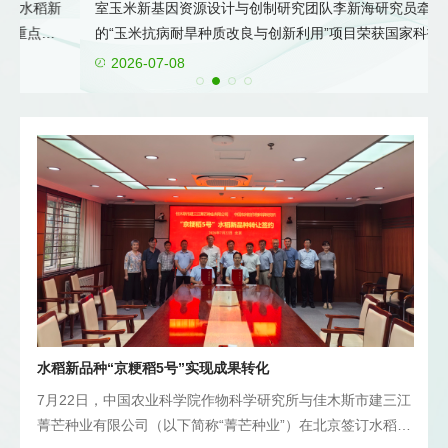
新
室玉米新基因资源设计与创制研究团队李新海研究员牵头完成
的“玉米抗病耐旱种质改良与创新利用”项目荣获国家科技进步
交流合作
玉
奖二等奖。该项目历时26年攻关，在玉米抗病耐旱种质资源
2026-07-08
院
鉴定发掘、创新与新品种培育方面取得系统性重大突破，为保
启
障国家粮食安全和推动玉米产业绿色发展提供了坚实的科技支
撑。 玉米是我国第一大粮食作物，其产量占全国粮食总产超
保
40%。然而，病害与干旱常年导致玉米减产15%以上，严重威
中国农业科学院
邮箱
English
胁粮食稳产。我国并非玉米起源国，种质资源遗传基础相对狭
窄，优异抗病耐旱种质匮乏，成为育种的“卡脖子”难题。 精准
耕
鉴定与基因挖掘：破解种质资源“匮乏之困” “没有好的种质，
工
就像巧妇难为无米之炊。”这句农谚道出了种质资源在育种工
植
作中的核心地位。面对种质鉴定效率低、准确性差的行业难
产
题，项目组通过技术创新实现了重大突破，为玉米育种提供了
精
关键支撑。团队首创玉米纹枯病精准鉴定技术，将抗病种质筛
益
选准确率提高30%以上，填补国内技术空白。同时，创新研发
水稻新品种“京粳稻5号”实现成果转化
的丝黑穗病、粗缩病及耐旱性高效鉴定技术，使粗缩病毒检测
7月22日，中国农业科学院作物科学研究所与佳木斯市建三江
周期从25天大幅压缩至3天，实现鉴定效率的"质的飞跃"。依
菁芒种业有限公司（以下简称“菁芒种业”）在北京签订水稻新
托这些突破性技术，项目组从2199份国内外种质资源中精准